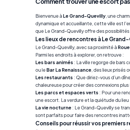
Comment trouver une escort pas 
Bienvenue à
Le Grand-Quevilly
, une charm
dynamique et accueillante, cette ville est l
que Le Grand-Quevilly offre des possibilités
Les lieux de rencontres à Le Grand-
Le Grand-Quevilly, avec sa proximité à
Roue
Parmi les endroits à explorer, on retrouve :
Les bars animés
: La ville regorge de bars
ou le
Bar La Renaissance
, des lieux prisés
Les restaurants
: Que diriez-vous d’un dîn
chaleureuse pour créer des connexions plus 
Les parcs et espaces verts
: Pour une renc
une escort. La verdure et la quiétude du li
La vie nocturne
: Le Grand-Quevilly se tran
sont parfaits pour faire des rencontres ina
Conseils pour réussir vos premiers