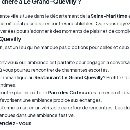
chère à Le Grand-Quevilly ?
ante ville située dans le département de la
Seine-Maritime
'endroit idéal pour des rencontres inoubliables. Que vous soy
 variées pour s'adonner à des moments de plaisir et de compli
Quevilly
n
, est un lieu qui ne manque pas d'options pour celles et ceu
 conviviaux où l'ambiance est parfaite pour engager la conver
 où vous pourrez rencontrer de charmantes escortes.
er romantique au
Restaurant Le Grand Quevilly
? Profitez d
intimes.
ontre plus discrète, le
Parc des Coteaux
est un endroit idéa
eu favorisent une ambiance propice aux échanges.
sforme la nuit en un véritable carrefour de rencontres. Les 
ttendues dans une ambiance festive.
 rendez-vous