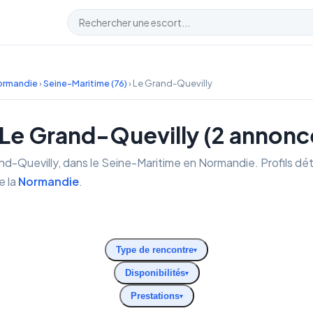
ormandie
›
Seine-Maritime (76)
›
Le Grand-Quevilly
 Le Grand-Quevilly (2 annonc
and-Quevilly, dans le Seine-Maritime en Normandie. Profils déta
e la
Normandie
.
Type de rencontre
▾
Disponibilités
▾
Prestations
▾