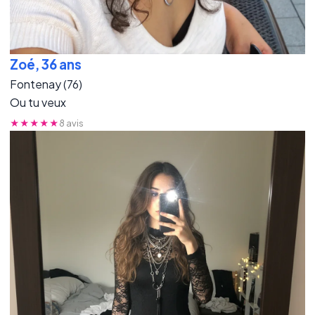
Zoé, 36 ans
Fontenay (76)
Ou tu veux
★★★★★
8 avis