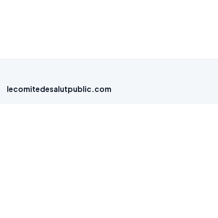
lecomitedesalutpublic.com
Site d'annonces d'escorts à prix abordables en France. Services
de compagnie pour adultes consentants uniquement.
Respectez la législation en vigueur.
Navigation
Accueil
Blog
Recherche