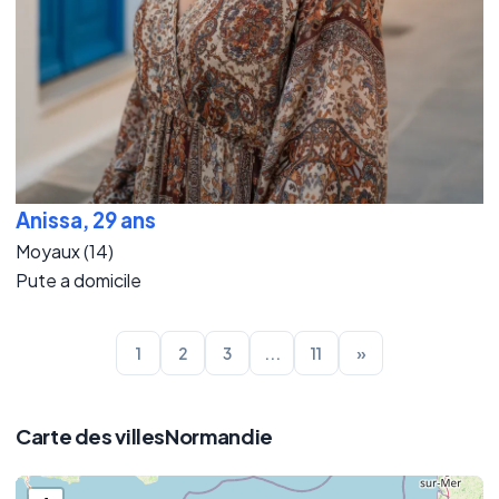
Anissa, 29 ans
Moyaux (14)
Pute a domicile
1
2
3
...
11
»
Carte des villesNormandie