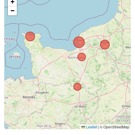
+
−
Leaflet
|
© OpenStreetMap